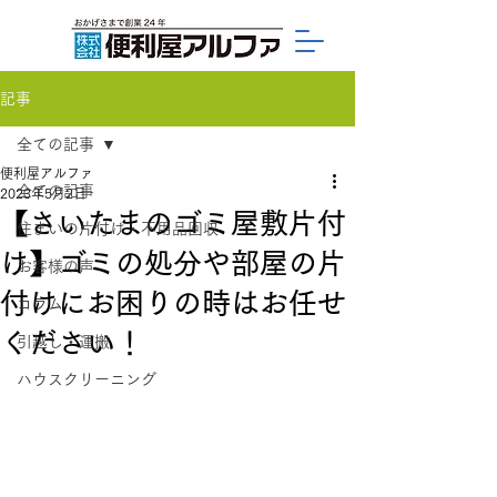
記事
全ての記事
便利屋アルファ
全ての記事
2023年5月2日
【さいたまのゴミ屋敷片付
住まいの片付け・不用品回収
け】ゴミの処分や部屋の片
お客様の声
付けにお困りの時はお任せ
コラム
ください！
引越し・運搬
ハウスクリーニング