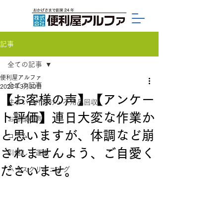
記事
全ての記事
便利屋アルファ
全ての記事
2023年3月30日
【お客様の声】【アンケー
住まいの片付け・不用品回収
ト評価】連日大変な作業か
お客様の声
と思いますが、体調など崩
コラム
されませんよう、ご自愛く
引越し・運搬
ださいませ。
ハウスクリーニング