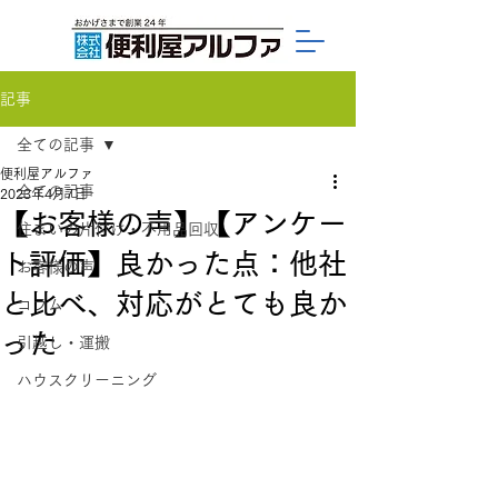
記事
全ての記事
便利屋アルファ
全ての記事
2023年4月7日
【お客様の声】【アンケー
住まいの片付け・不用品回収
ト評価】良かった点：他社
お客様の声
と比べ、対応がとても良か
コラム
った
引越し・運搬
ハウスクリーニング