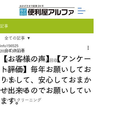
記事
全ての記事
info156525
全ての記事
2023年3月23日
【お客様の声】【アンケー
住まいの片付け・不用品回収
ト評価】毎年お願いしてお
お客様の声
りまして、安心しておまか
コラム
せ出来るのでお願いしてい
引越し・運搬
ます。
ハウスクリーニング